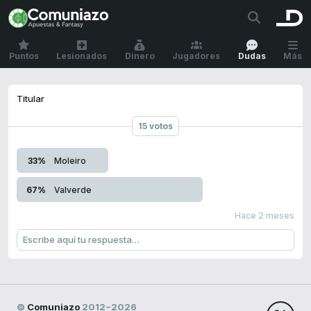
Puntos
Lesionados
Dinero
Jugadores
Dudas
Más
Titular
15 votos
33%
Moleiro
67%
Valverde
Hace 2 meses
©
Comuniazo
2012−2026