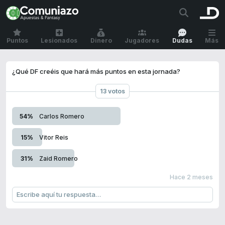
Puntos
Lesionados
Dinero
Jugadores
Dudas
Más
¿Qué DF creéis que hará más puntos en esta jornada?
13 votos
54%
Carlos Romero
15%
Vitor Reis
31%
Zaid Romero
Hace 2 meses