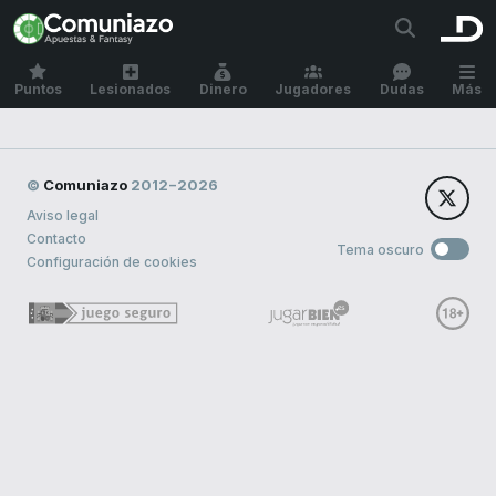
Puntos
Lesionados
Dinero
Jugadores
Dudas
Más
©
Comuniazo
2012−2026
Aviso legal
Contacto
Tema oscuro
Configuración de cookies