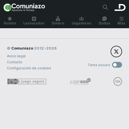
Puntos
Lesionados
Dinero
Jugadores
Dudas
Más
©
Comuniazo
2012−2026
Aviso legal
Contacto
Tema oscuro
Configuración de cookies