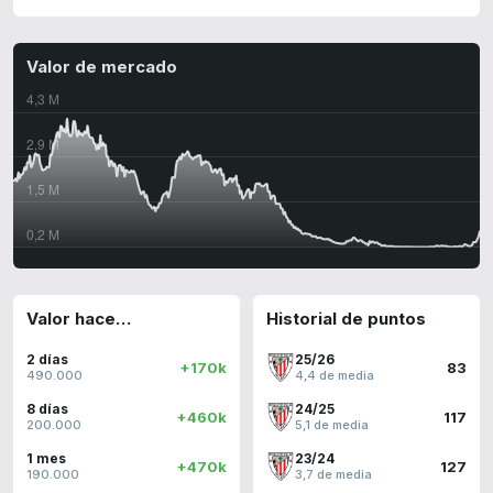
Valor de mercado
Valor hace…
Historial de puntos
2 días
25/26
+170k
83
490.000
4,4 de media
8 días
24/25
+460k
117
200.000
5,1 de media
1 mes
23/24
+470k
127
190.000
3,7 de media