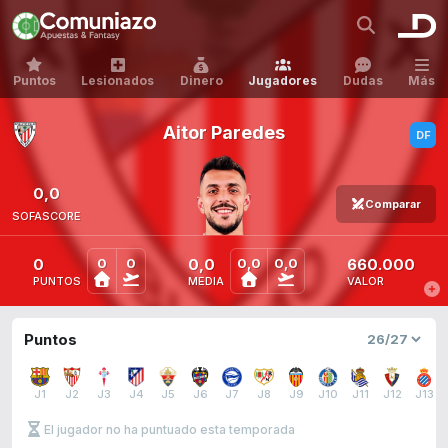
Puntos
Lesionados
Dinero
Jugadores
Dudas
Más
Aitor Paredes
0,0
Comparar
SOFASCORE
0
0,0
660.000
0
0
0,0
0,0
PUNTOS
MEDIA
VALOR
Puntos
J1
J2
J3
J4
J5
J6
J7
J8
J9
J10
J11
J12
J13
El jugador no ha puntuado esta temporada