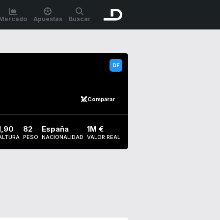
Mercado
Apuestas
Buscar
Comparar
1,90
82
España
1M €
ALTURA
PESO
NACIONALIDAD
VALOR REAL