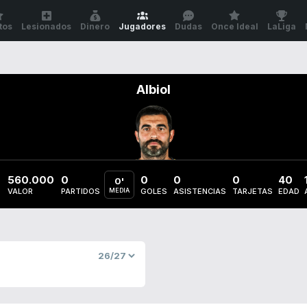
tos
Lesionados
Dinero
Jugadores
Dudas
Once Ideal
LaLiga
Albiol
560.000
0
0
0
0
40
0'
VALOR
PARTIDOS
MEDIA
GOLES
ASISTENCIAS
TARJETAS
EDAD