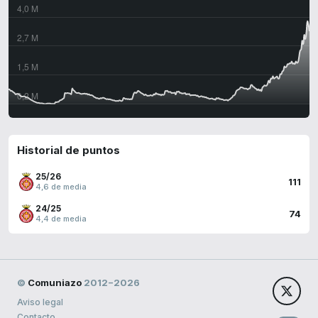
Historial de puntos
25/26
111
4,6 de media
24/25
74
4,4 de media
©
Comuniazo
2012−2026
Aviso legal
Contacto