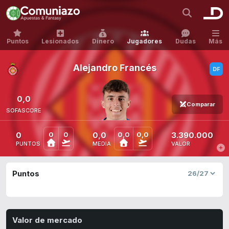
Puntos
Lesionados
Dinero
Jugadores
Dudas
Más
Alejandro Francés
0,0
Comparar
SOFASCORE
0
0,0
3.390.000
0
0
0,0
0,0
PUNTOS
MEDIA
VALOR
Puntos
Valor de mercado