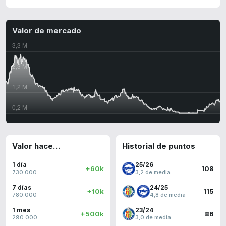
Valor de mercado
Valor hace…
Historial de puntos
1 día
25/26
+60k
108
730.000
3,2 de media
7 días
24/25
+10k
115
780.000
4,8 de media
1 mes
23/24
+500k
86
290.000
3,0 de media