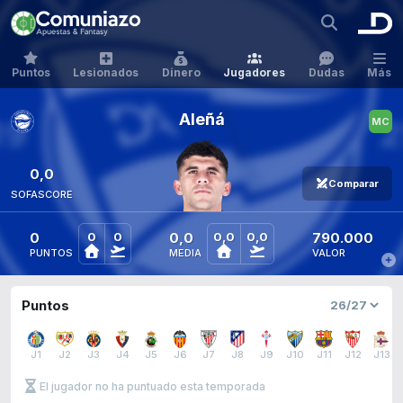
Puntos
Lesionados
Dinero
Jugadores
Dudas
Más
Aleñá
0,0
Comparar
SOFASCORE
0
0,0
790.000
0
0
0,0
0,0
PUNTOS
MEDIA
VALOR
Puntos
J1
J2
J3
J4
J5
J6
J7
J8
J9
J10
J11
J12
J13
El jugador no ha puntuado esta temporada