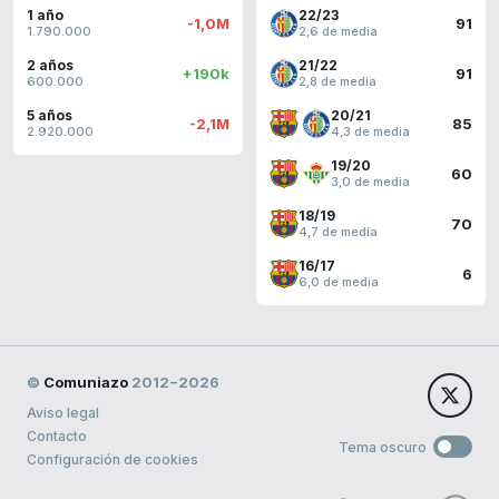
1 año
22/23
-1,0M
91
1.790.000
2,6 de media
2 años
21/22
+190k
91
600.000
2,8 de media
5 años
20/21
-2,1M
85
2.920.000
4,3 de media
19/20
60
3,0 de media
18/19
70
4,7 de media
16/17
6
6,0 de media
©
Comuniazo
2012−2026
Aviso legal
Contacto
Tema oscuro
Configuración de cookies