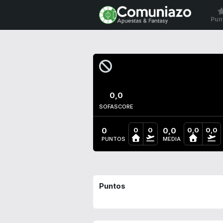
Pun
0,0
SOFASCORE
0
0,0
0
0
0,0
0,0
PUNTOS
MEDIA
Puntos