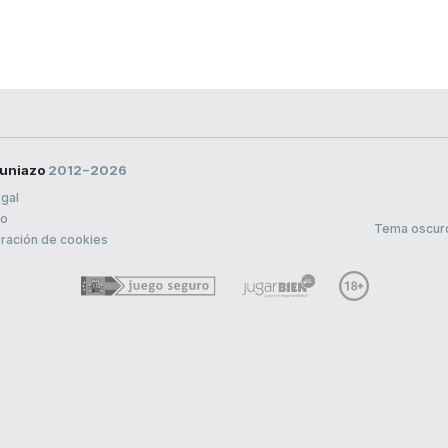
uniazo
2012−2026
egal
to
Tema oscur
ración de cookies