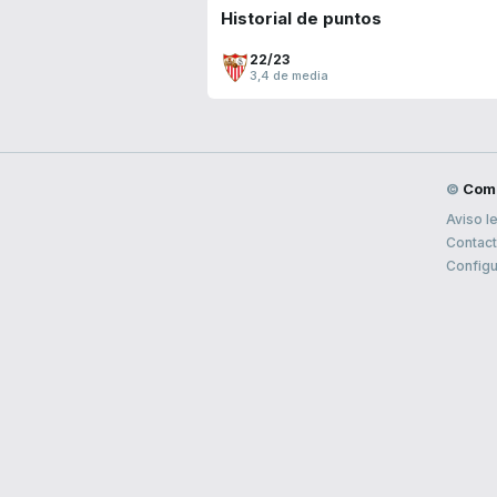
Historial de puntos
22/23
3,4 de media
©
Com
Aviso l
Contac
Configu