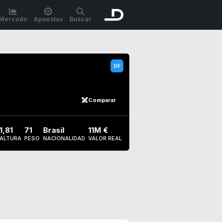
Mercado
Apuestas
Buscar
Comparar
1,81
71
Brasil
11M €
ALTURA
PESO
NACIONALIDAD
VALOR REAL