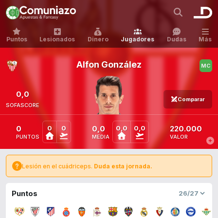
Puntos
Lesionados
Dinero
Jugadores
Dudas
Más
Alfon González
0,0
Comparar
SOFASCORE
0
0,0
220.000
0
0
0,0
0,0
PUNTOS
MEDIA
VALOR
Lesión en el cuádriceps.
Duda esta jornada.
Puntos