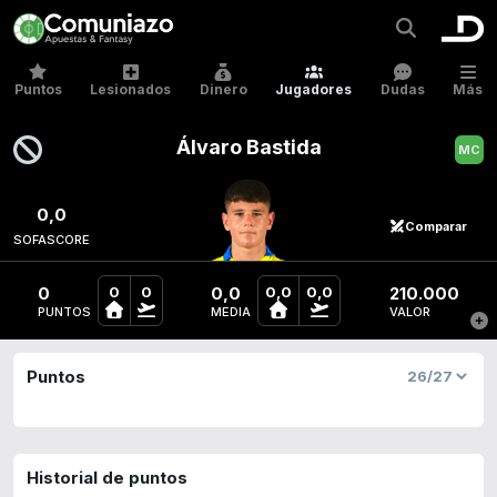
Puntos
Lesionados
Dinero
Jugadores
Dudas
Más
Álvaro Bastida
0,0
Comparar
SOFASCORE
0
0,0
210.000
0
0
0,0
0,0
PUNTOS
MEDIA
VALOR
Puntos
Historial de puntos