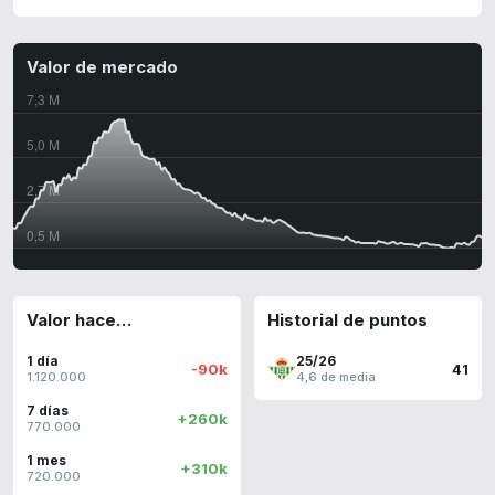
Valor de mercado
Valor hace…
Historial de puntos
1 día
25/26
-90k
41
1.120.000
4,6 de media
7 días
+260k
770.000
1 mes
+310k
720.000