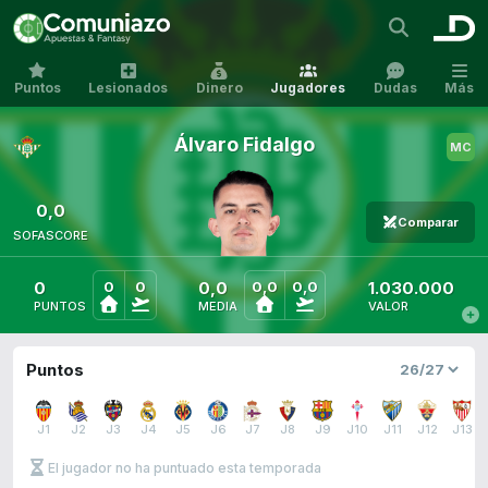
Puntos
Lesionados
Dinero
Jugadores
Dudas
Más
Álvaro Fidalgo
0,0
Comparar
SOFASCORE
0
0,0
1.030.000
0
0
0,0
0,0
PUNTOS
MEDIA
VALOR
Puntos
J1
J2
J3
J4
J5
J6
J7
J8
J9
J10
J11
J12
J13
El jugador no ha puntuado esta temporada