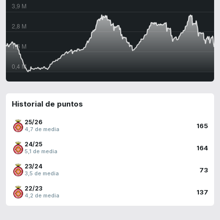
Historial de puntos
25/26
165
4,7 de media
24/25
164
5,1 de media
23/24
73
3,5 de media
22/23
137
4,2 de media