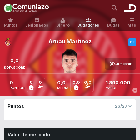
Puntos
Lesionados
Dinero
Jugadores
Dudas
Más
Arnau Martínez
0,0
Comparar
SOFASCORE
0
0,0
1.890.000
0
0
0,0
0,0
PUNTOS
MEDIA
VALOR
Puntos
Valor de mercado