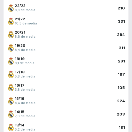
22/23
210
8,8 de media
21/22
331
10,3 de media
20/21
294
8,6 de media
19/20
311
8,4 de media
18/19
291
8,1 de media
17/18
187
5,8 de media
16/17
105
3,8 de media
15/16
224
8,6 de media
14/15
203
7,0 de media
13/14
181
5,2 de media