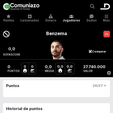
Puntos
Lesionados
Dinero
Jugadores
Dudas
Más
Benzema
0,0
Comparar
SOFASCORE
0
0,0
27.740.000
0
0
0,0
0,0
PUNTOS
MEDIA
VALOR
Puntos
Historial de puntos