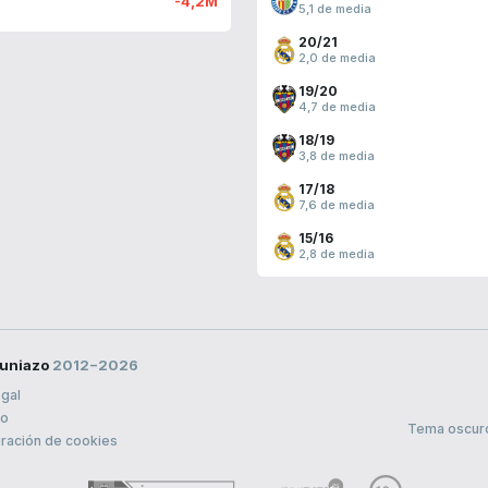
-4,2M
5,1 de media
20/21
2,0 de media
19/20
4,7 de media
18/19
3,8 de media
17/18
7,6 de media
15/16
2,8 de media
uniazo
2012−2026
egal
to
Tema oscur
ración de cookies