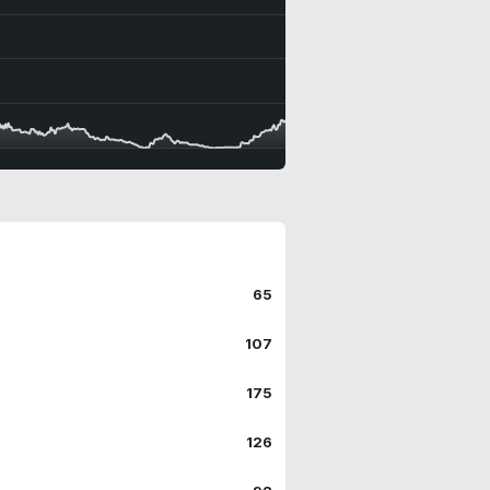
2
J23
J24
J25
J26
J27
J28
J29
J30
J31
J32
J33
J34
J35
65
107
175
126