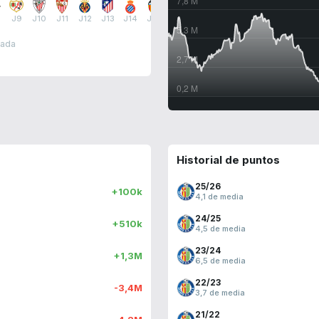
J9
J10
J11
J12
J13
J14
J15
J16
J17
J18
J19
J20
J21
J2
rada
Historial de puntos
25/26
+100k
4,1 de media
24/25
+510k
4,5 de media
23/24
+1,3M
6,5 de media
22/23
-3,4M
3,7 de media
21/22