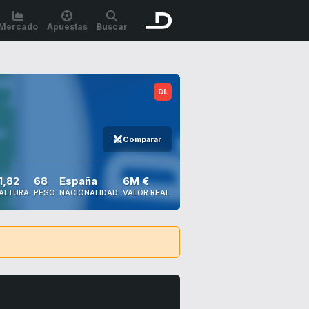
Mercado
Apuestas
Buscar
Comparar
1,82
68
España
6M €
ALTURA
PESO
NACIONALIDAD
VALOR REAL