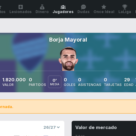
tos
Lesionados
Dinero
Jugadores
Dudas
Once Ideal
LaLiga
Borja Mayoral
1.820.000
0
0
0
0
29
0'
VALOR
PARTIDOS
MEDIA
GOLES
ASISTENCIAS
TARJETAS
EDAD
ornada.
Valor de mercado