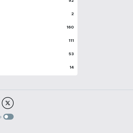
92
2
160
111
53
14
o