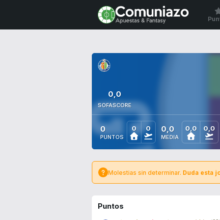
Pun
0,0
SOFASCORE
0
0,0
0
0
0,0
0,0
PUNTOS
MEDIA
Molestias sin determinar.
Duda esta j
Puntos