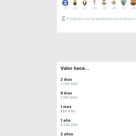
J1
J2
J3
J4
J5
J6
J7
J8
El jugador no ha puntuado esta tempo
Valor hace…
2 días
1.720.000
8 días
1.310.000
1 mes
550.000
1 año
5.210.000
2 años