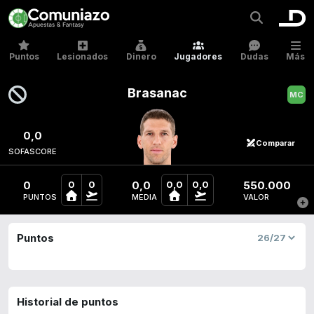
Puntos
Lesionados
Dinero
Jugadores
Dudas
Más
Brasanac
0,0
Comparar
SOFASCORE
0
0,0
550.000
0
0
0,0
0,0
PUNTOS
MEDIA
VALOR
Puntos
Historial de puntos