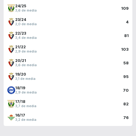
24/25
109
3,6 de media
23/24
4
2,0 de media
22/23
81
3,4 de media
21/22
103
2,9 de media
20/21
58
3,6 de media
19/20
95
3,1 de media
18/19
70
2,9 de media
17/18
82
3,7 de media
16/17
76
3,2 de media