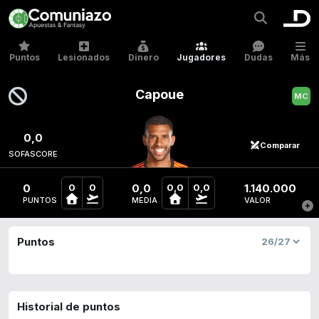
Puntos
Lesionados
Dinero
Jugadores
Dudas
Más
Capoue
0,0
Comparar
SOFASCORE
0
0,0
1.140.000
0
0
0,0
0,0
PUNTOS
MEDIA
VALOR
Puntos
Historial de puntos