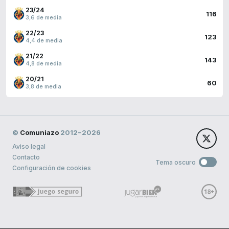
23/24
116
3,6 de media
22/23
123
4,4 de media
21/22
143
4,8 de media
20/21
60
3,8 de media
©
Comuniazo
2012−2026
Aviso legal
Contacto
Tema oscuro
Configuración de cookies