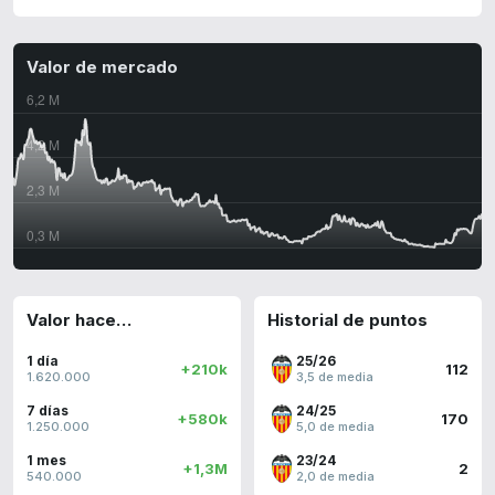
Valor de mercado
Valor hace…
Historial de puntos
1 día
25/26
+210k
112
1.620.000
3,5 de media
7 días
24/25
+580k
170
1.250.000
5,0 de media
1 mes
23/24
+1,3M
2
540.000
2,0 de media