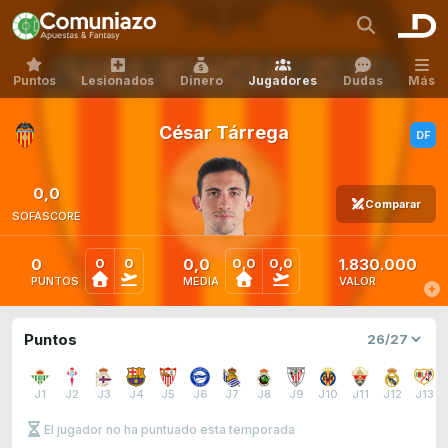
Puntos
Lesionados
Dinero
Jugadores
Dudas
Más
César Tárrega
0,0
Comparar
SOFASCORE
0
0,0
1.830.000
0
0
0,0
0,0
PUNTOS
MEDIA
VALOR
Puntos
J1
J2
J3
J4
J5
J6
J7
J8
J9
J10
J11
J12
J13
El jugador no ha puntuado esta temporada