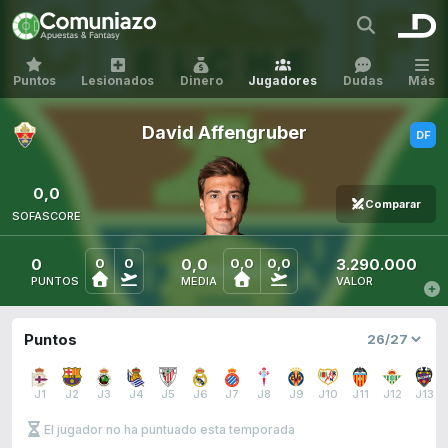
Puntos
Lesionados
Dinero
Jugadores
Dudas
Más
David Affengruber
0,0
Comparar
SOFASCORE
0
0,0
3.290.000
0
0
0,0
0,0
PUNTOS
MEDIA
VALOR
Puntos
J1
J2
J3
J4
J5
J6
J7
J8
J9
J10
J11
J12
J13
El jugador no ha puntuado esta temporada