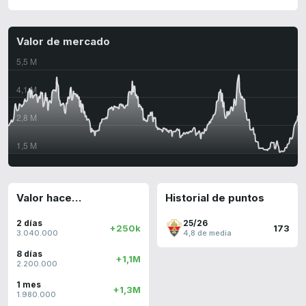
Valor de mercado
Valor hace…
Historial de puntos
2 días
25/26
+250k
173
3.040.000
4,8 de media
8 días
+1,1M
2.200.000
1 mes
+1,3M
1.980.000