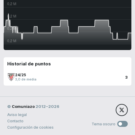
Historial de puntos
24/25
3
3,0 de media
©
Comuniazo
2012−2026
Aviso legal
Contacto
Tema oscuro
Configuración de cookies