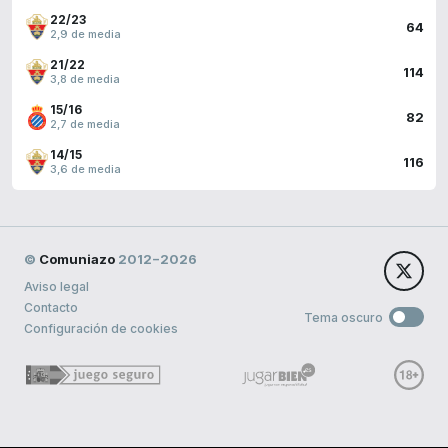
22/23
64
2,9 de media
21/22
114
3,8 de media
15/16
82
2,7 de media
14/15
116
3,6 de media
©
Comuniazo
2012−2026
Aviso legal
Contacto
Tema oscuro
Configuración de cookies