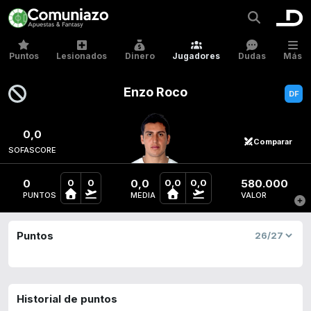
Puntos
Lesionados
Dinero
Jugadores
Dudas
Más
Enzo Roco
0,0
Comparar
SOFASCORE
0
0,0
580.000
0
0
0,0
0,0
PUNTOS
MEDIA
VALOR
Puntos
Historial de puntos