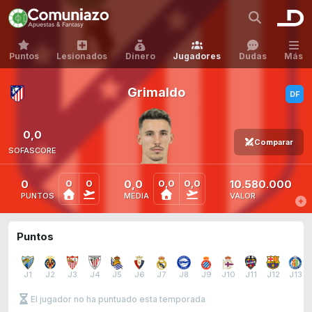
Puntos
Lesionados
Dinero
Jugadores
Dudas
Más
Grimaldo
0,0
Comparar
SOFASCORE
0
0,0
10.580.000
0
0
0,0
0,0
PUNTOS
MEDIA
VALOR
Puntos
J1
J2
J3
J4
J5
J6
J7
J8
J9
J10
J11
J12
J13
El jugador no ha puntuado esta temporada