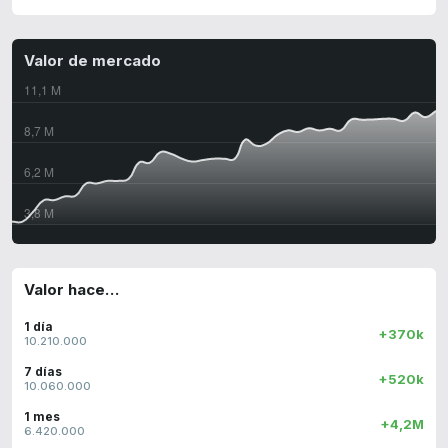
Valor de mercado
Valor hace…
1 día
+370k
10.210.000
7 días
+520k
10.060.000
1 mes
+4,2M
6.420.000