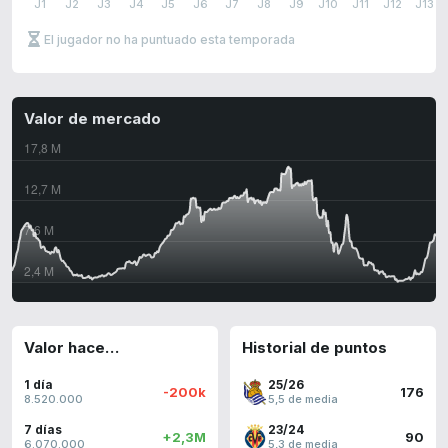
J1
J2
J3
J4
J5
J6
J7
J8
J9
J10
J11
J12
J13
El jugador no ha puntuado esta temporada
Valor de mercado
Valor hace…
Historial de puntos
1 día
25/26
-200k
176
8.520.000
5,5 de media
7 días
23/24
+2,3M
90
6.070.000
5,3 de media