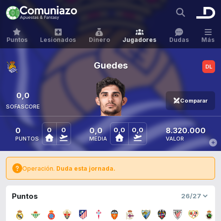
Puntos
Lesionados
Dinero
Jugadores
Dudas
Más
Guedes
0,0
Comparar
SOFASCORE
0
0,0
8.320.000
0
0
0,0
0,0
PUNTOS
MEDIA
VALOR
Operación.
Duda esta jornada.
Puntos