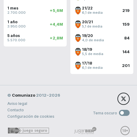
1 mes
21/22
+5,6M
219
2.700.000
6,1 de media
1 año
20/21
+4,4M
159
3.950.000
5,1 de media
5 años
19/20
+2,8M
84
5.570.000
4,0 de media
18/19
144
5,5 de media
17/18
201
6,1 de media
©
Comuniazo
2012−2026
Aviso legal
Contacto
Tema oscuro
Configuración de cookies