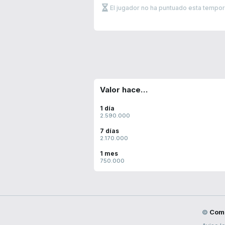
El jugador no ha puntuado esta tempo
Valor hace…
1 día
2.590.000
7 días
2.170.000
1 mes
750.000
©
Com