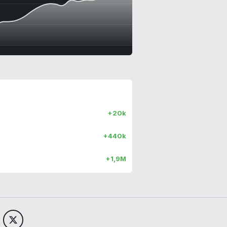
+20k
+440k
+1,9M