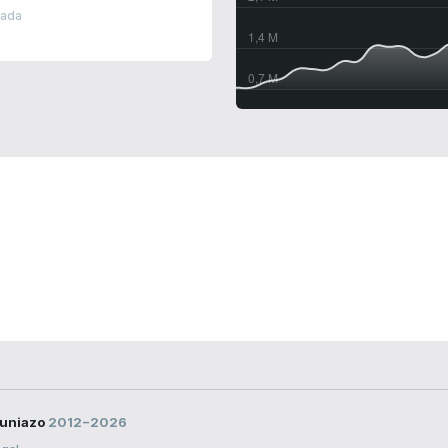
rada
uniazo
2012−2026