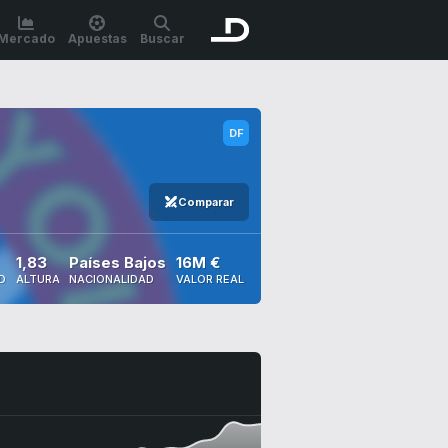
Mercado
Apuestas
Buscar
Comparar
1,83
Países Bajos
16M €
D
ALTURA
NACIONALIDAD
VALOR REAL
2
J23
J24
J25
J26
J27
J28
J29
J30
J31
J32
J33
J34
J35