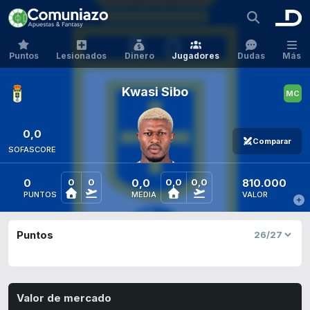
Puntos
Lesionados
Dinero
Jugadores
Dudas
Más
Kwasi Sibo
0,0
Comparar
SOFASCORE
0
0,0
810.000
0
0
0,0
0,0
PUNTOS
MEDIA
VALOR
Puntos
Valor de mercado