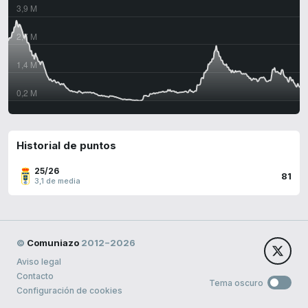
Historial de puntos
25/26
81
3,1 de media
©
Comuniazo
2012−2026
Aviso legal
Contacto
Tema oscuro
Configuración de cookies