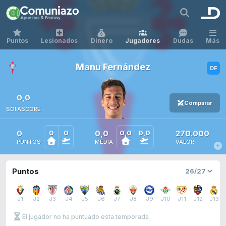
Puntos
Lesionados
Dinero
Jugadores
Dudas
Más
Manu Fernández
0,0
Comparar
SOFASCORE
0
0,0
270.000
0
0
0,0
0,0
PUNTOS
MEDIA
VALOR
Puntos
J1
J2
J3
J4
J5
J6
J7
J8
J9
J10
J11
J12
J13
El jugador no ha puntuado esta temporada