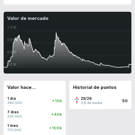
Valor de mercado
Valor hace…
Historial de puntos
1 día
25/26
+10k
50
260.000
3,6 de media
7 días
+40k
230.000
1 mes
+100k
170.000