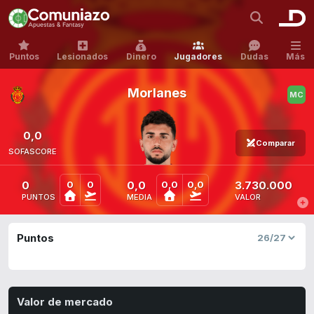
Puntos
Lesionados
Dinero
Jugadores
Dudas
Más
Morlanes
0,0
Comparar
SOFASCORE
0
0,0
3.730.000
0
0
0,0
0,0
PUNTOS
MEDIA
VALOR
Puntos
Valor de mercado