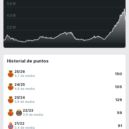
Historial de puntos
25/26
150
4,7 de media
24/25
105
4,8 de media
23/24
129
3,8 de media
22/23
59
3,9 de media
21/22
91
3,4 de media