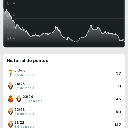
Historial de puntos
25/26
97
3,3 de media
24/25
11
2,2 de media
23/24
45
3,2 de media
22/23
50
2,5 de media
21/22
137
3,9 de media