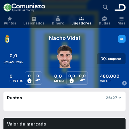
Puntos
Lesionados
Dinero
Jugadores
Dudas
Más
Nacho Vidal
0,0
Comparar
SOFASCORE
0
0,0
480.000
0
0
0,0
0,0
PUNTOS
MEDIA
VALOR
Puntos
Valor de mercado