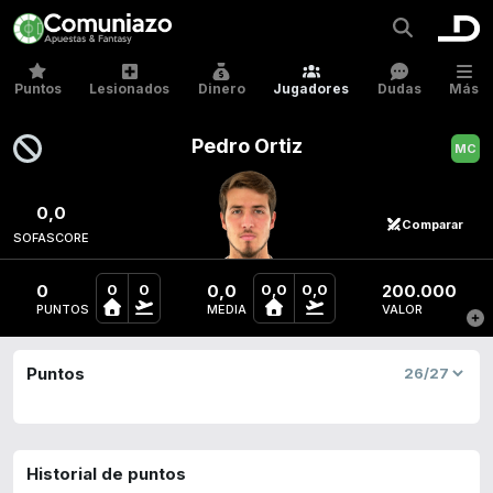
Puntos
Lesionados
Dinero
Jugadores
Dudas
Más
Pedro Ortiz
0,0
Comparar
SOFASCORE
0
0,0
200.000
0
0
0,0
0,0
PUNTOS
MEDIA
VALOR
Puntos
Historial de puntos