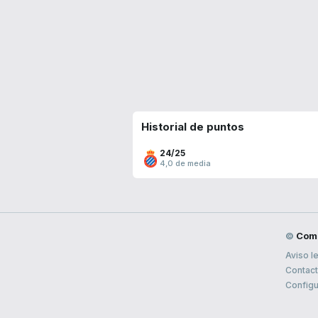
Historial de puntos
24/25
4,0 de media
©
Com
Aviso l
Contac
Configu