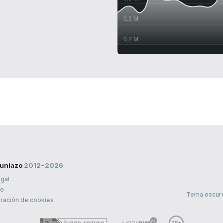
uniazo
2012−2026
egal
to
Tema oscur
ración de cookies