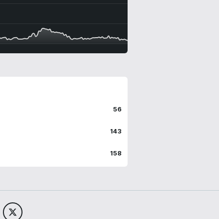
56
143
158