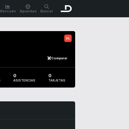
Mercado
Apuestas
Buscar
Comparar
0
0
S
ASISTENCIAS
TARJETAS