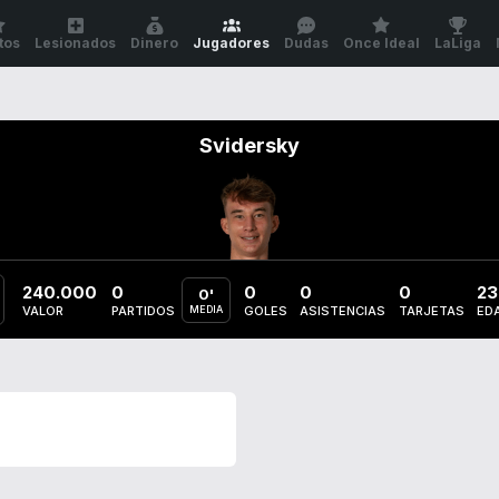
tos
Lesionados
Dinero
Jugadores
Dudas
Once Ideal
LaLiga
Svidersky
240.000
0
0
0
0
23
0'
VALOR
PARTIDOS
MEDIA
GOLES
ASISTENCIAS
TARJETAS
ED