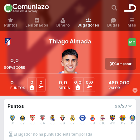
Puntos
Lesionados
Dinero
Jugadores
Dudas
Más
Thiago Almada
0,0
Comparar
SOFASCORE
0
0,0
460.000
0
0
0,0
0,0
PUNTOS
MEDIA
VALOR
Puntos
J1
J2
J3
J4
J5
J6
J7
J8
J9
J10
J11
J12
J13
El jugador no ha puntuado esta temporada