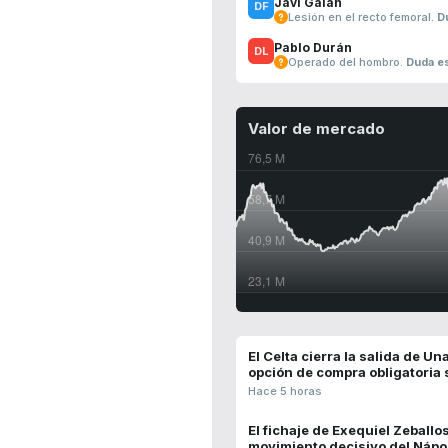
Javi Galán
Lesión en el recto femoral.
D
Pablo Durán
Operado del hombro.
Duda es
Valor de mercado
El Celta cierra la salida de U
opción de compra obligatoria 
Hace 5 horas
El fichaje de Exequiel Zeballo
movimiento decisivo del Nápo