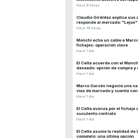
Hace 9 horas
Claudio Giráldez explica sus ú
responde al mercado: "Lejos"
Hace 19 horas
Monchi echa un cable a Marco
fichajes: operación clave
Hace 1 día
El Celta acuerda con el Manche
deseado: opción de compra y 
Hace 1 día
Marco Garcés negocia una sal
vías de mercado y cuenta con
Hace 1 día
El Celta avanza por el fichaje 
suculento contrato
Hace 1 día
El Celta asume la realidad de
completo: una última opción