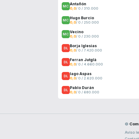
Antañón
0,0
/ 0 / 310.000
Hugo Burcio
0,0
/ 0 / 250.000
Vecino
0,0
/ 0 / 230.000
Borja Iglesias
0,0
/ 0 / 7.420.000
Ferran Jutglà
0,0
/ 0 / 4.660.000
Iago Aspas
0,0
/ 0 / 2.620.000
Pablo Durán
0,0
/ 0 / 680.000
©
Com
Aviso l
Contac