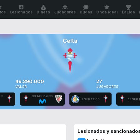
tos
Lesionados
Dinero
Jugadores
Dudas
Once Ideal
LaLiga
Celta
49.390.000
27
VALOR
JUGADORES
30
30 AGO 19:30
7 SEP 17:00
13 SEP 
Lesionados y sancionado