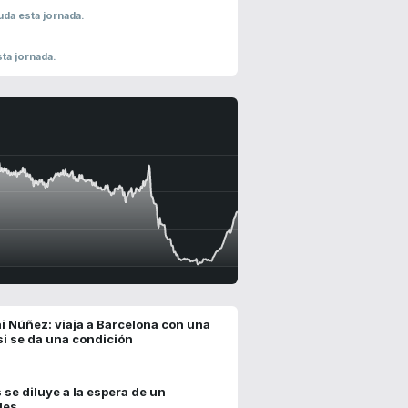
uda esta jornada.
ta jornada.
nai Núñez: viaja a Barcelona con una
si se da una condición
s se diluye a la espera de un
les