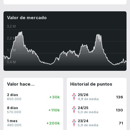
Valor de mercado
Valor hace…
Historial de puntos
2 días
25/26
+30k
136
650.000
4,9 de media
8 días
24/25
+110k
130
570.000
5,0 de media
1 mes
23/24
+200k
71
480.000
5,9 de media