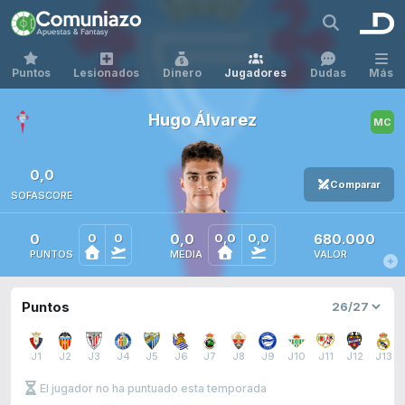
Puntos
Lesionados
Dinero
Jugadores
Dudas
Más
Hugo Álvarez
0,0
Comparar
SOFASCORE
0
0,0
680.000
0
0
0,0
0,0
PUNTOS
MEDIA
VALOR
Puntos
J1
J2
J3
J4
J5
J6
J7
J8
J9
J10
J11
J12
J13
El jugador no ha puntuado esta temporada