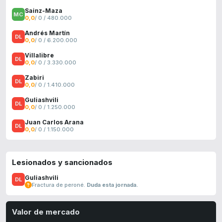
Sainz-Maza
0,0
/ 0 / 480.000
Andrés Martín
0,0
/ 0 / 6.200.000
Villalibre
0,0
/ 0 / 3.330.000
Zabiri
0,0
/ 0 / 1.410.000
Guliashvili
0,0
/ 0 / 1.250.000
Juan Carlos Arana
0,0
/ 0 / 1.150.000
Lesionados y sancionados
Guliashvili
Fractura de peroné.
Duda esta jornada.
Valor de mercado