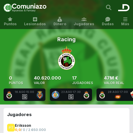
Puntos
Lesionados
Dinero
Jugadores
Dudas
Más
Racing
0
40.620.000
17
47M €
PUNTOS
VALOR
JUGADORES
VALOR REAL
16 AGO 15:00
23 AGO 17:30
28 AGO 17:00
Jugadores
Eriksson
0,0
/ 0 / 2.650.000