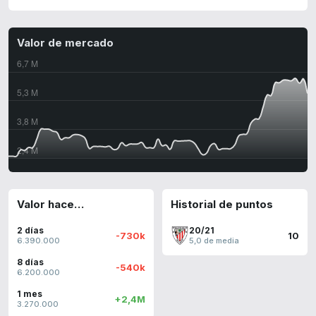
Valor de mercado
Valor hace…
Historial de puntos
2 días
20/21
-730k
10
6.390.000
5,0 de media
8 días
-540k
6.200.000
1 mes
+2,4M
3.270.000