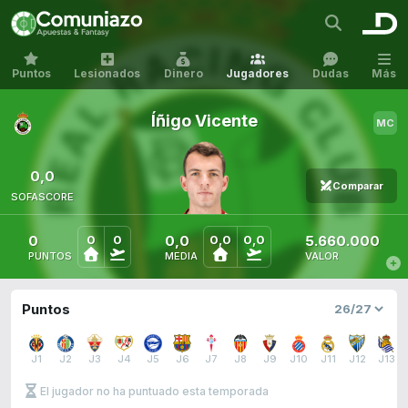
Puntos
Lesionados
Dinero
Jugadores
Dudas
Más
Íñigo Vicente
0,0
Comparar
SOFASCORE
0
0,0
5.660.000
0
0
0,0
0,0
PUNTOS
MEDIA
VALOR
Puntos
J1
J2
J3
J4
J5
J6
J7
J8
J9
J10
J11
J12
J13
El jugador no ha puntuado esta temporada