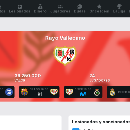
tos
Lesionados
Dinero
Jugadores
Dudas
Once Ideal
LaLiga
Rayo Vallecano
39.250.000
24
VALOR
JUGADORES
:00
31 AGO 19:30
5 SEP 16:30
13 SEP 1
Lesionados y sancionado