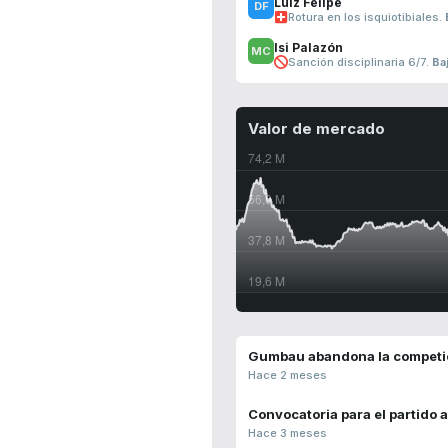
Luiz Felipe
Rotura en los isquiotibiales.
Isi Palazón
Sanción disciplinaria 6/7.
Ba
Valor de mercado
Gumbau abandona la competi
Hace 2 meses
Convocatoria para el partido a
Hace 3 meses