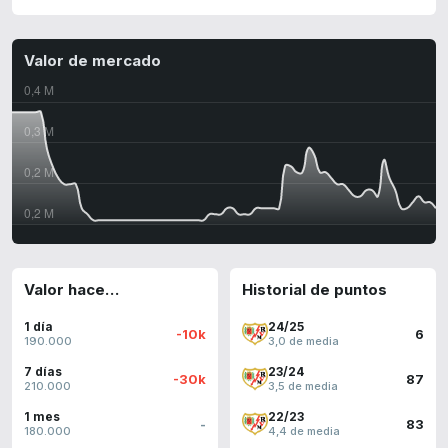
Valor de mercado
Valor hace…
Historial de puntos
1 día
24/25
-10k
6
190.000
3,0 de media
7 días
23/24
-30k
87
210.000
3,5 de media
1 mes
22/23
-
83
180.000
4,4 de media