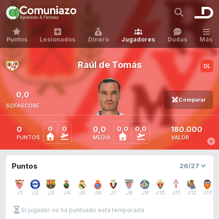
Puntos
Lesionados
Dinero
Jugadores
Dudas
Más
Raúl de Tomás
0,0
Comparar
SOFASCORE
0
0,0
180.000
0
0
0,0
0,0
PUNTOS
MEDIA
VALOR
Puntos
J1
J2
J3
J4
J5
J6
J7
J8
J9
J10
J11
J12
J13
El jugador no ha puntuado esta temporada