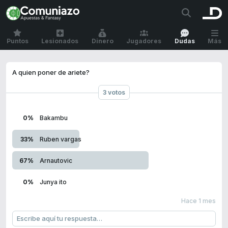
Puntos
Lesionados
Dinero
Jugadores
Dudas
Más
A quien poner de ariete?
3 votos
0%
Bakambu
33%
Ruben vargas
67%
Arnautovic
0%
Junya ito
Hace 1 mes