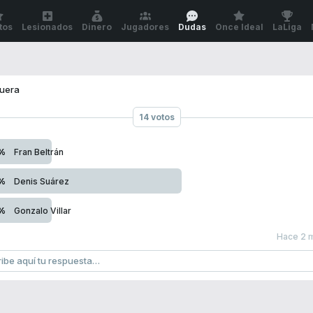
tos
Lesionados
Dinero
Jugadores
Dudas
Once Ideal
LaLiga
fuera
14 votos
%
Fran Beltrán
%
Denis Suárez
%
Gonzalo Villar
Hace 2 