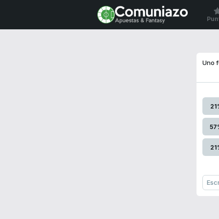
Pun
Uno 
21
57
21