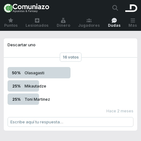
Puntos
Lesionados
Dinero
Jugadores
Dudas
Más
Descartar uno
16 votos
50%
Olasagasti
25%
Mikautadze
25%
Toni Martinez
Hace 2 meses