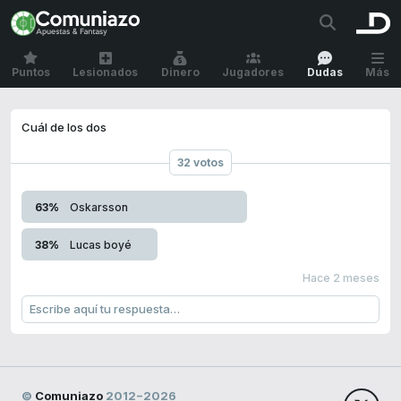
Puntos
Lesionados
Dinero
Jugadores
Dudas
Más
Cuál de los dos
32 votos
63%
Oskarsson
38%
Lucas boyé
Hace 2 meses
©
Comuniazo
2012−2026