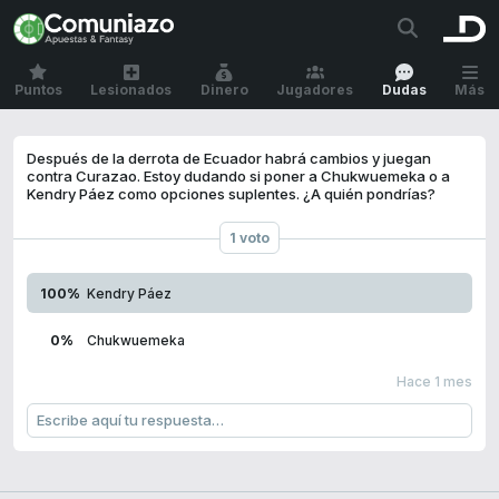
Puntos
Lesionados
Dinero
Jugadores
Dudas
Más
Después de la derrota de Ecuador habrá cambios y juegan
contra Curazao. Estoy dudando si poner a Chukwuemeka o a
Kendry Páez como opciones suplentes. ¿A quién pondrías?
1 voto
100%
Kendry Páez
0%
Chukwuemeka
Hace 1 mes