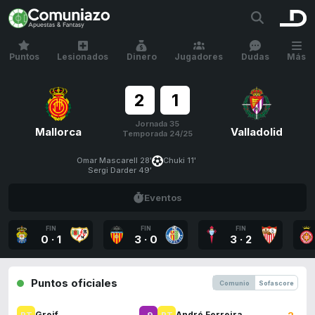
Puntos
Lesionados
Dinero
Jugadores
Dudas
Más
2
1
Jornada 35
Mallorca
Valladolid
Temporada 24/25
Omar Mascarell 28'
Chuki 11'
Sergi Darder 49'
Eventos
FIN
FIN
FIN
0
·
1
3
·
0
3
·
2
Puntos oficiales
Comunio
Sofascore
9
2
Greif
André Ferreira