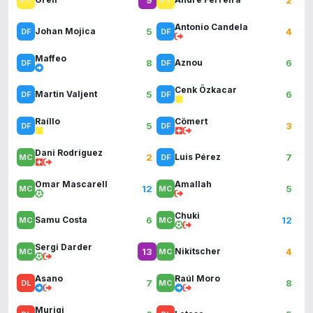
Antonio Candela
5
4
Johan Mojica
Maffeo
8
6
Aznou
Cenk Özkacar
5
6
Martin Valjent
Raíllo
Cömert
5
3
Dani Rodríguez
2
7
Luis Pérez
Omar Mascarell
Amallah
12
5
Chuki
6
12
Samu Costa
Sergi Darder
13
4
Nikitscher
Asano
Raúl Moro
7
8
Muriqi