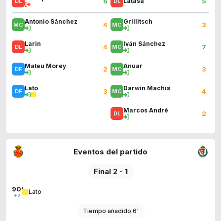
6
5
Latasa
Antonio Sánchez
Grillitsch
4
3
Larin
Iván Sánchez
4
7
Mateu Morey
Anuar
2
3
Lato
Darwin Machís
3
4
Marcos André
2
Eventos del partido
Final 2 - 1
90'
Lato
+2
Tiempo añadido 6'