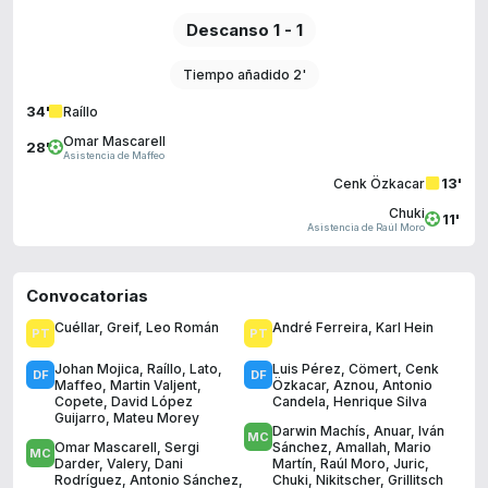
Descanso 1 - 1
Tiempo añadido 2'
34'
Raíllo
Omar Mascarell
28'
Asistencia de Maffeo
13'
Cenk Özkacar
Chuki
11'
Asistencia de Raúl Moro
Convocatorias
Cuéllar
,
Greif
,
Leo Román
André Ferreira
,
Karl Hein
Johan Mojica
,
Raíllo
,
Lato
,
Luis Pérez
,
Cömert
,
Cenk
Maffeo
,
Martin Valjent
,
Özkacar
,
Aznou
,
Antonio
Copete
,
David López
Candela
,
Henrique Silva
Guijarro
,
Mateu Morey
Darwin Machís
,
Anuar
,
Iván
Omar Mascarell
,
Sergi
Sánchez
,
Amallah
,
Mario
Darder
,
Valery
,
Dani
Martín
,
Raúl Moro
,
Juric
,
Rodríguez
,
Antonio Sánchez
,
Chuki
,
Nikitscher
,
Grillitsch