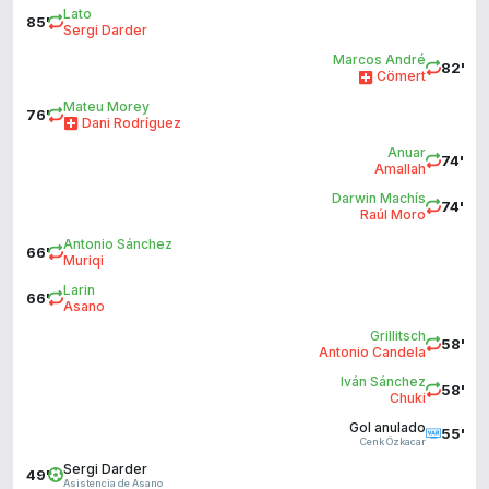
Lato
85'
Sergi Darder
Marcos André
82'
Cömert
Mateu Morey
76'
Dani Rodríguez
Anuar
74'
Amallah
Darwin Machís
74'
Raúl Moro
Antonio Sánchez
66'
Muriqi
Larin
66'
Asano
Grillitsch
58'
Antonio Candela
Iván Sánchez
58'
Chuki
Gol anulado
55'
Cenk Özkacar
Sergi Darder
49'
Asistencia de Asano