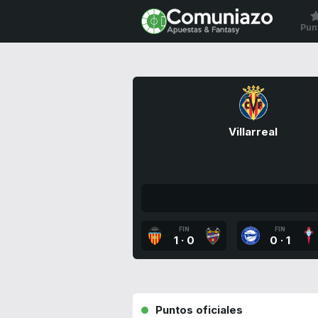
Pun
Villarreal
FIN
FIN
1
·
0
0
·
1
Puntos oficiales