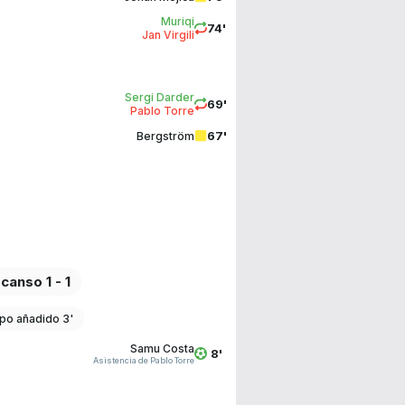
Muriqi
74'
Jan Virgili
Sergi Darder
69'
Pablo Torre
67'
Bergström
canso 1 - 1
po añadido 3'
Samu Costa
8'
Asistencia de Pablo Torre