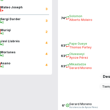
Mateo Joseph
3
Solomon
74'
Sergi Darder
Alberto Moleiro
3
Muriqi
2
Javi Llabrés
4
Pape Gueye
63'
Thomas Partey
Morlanes
4
Oluwaseyi
63'
Ayoze Pérez
Asano
Mikautadze
4
63'
Gerard Moreno
Des
Tiem
Gerard Moreno
6'
Asistencia de Ayoze Pérez