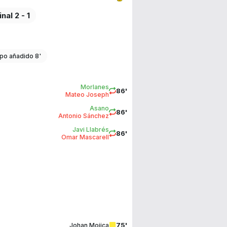
inal 2 - 1
po añadido 8'
Morlanes
86'
Mateo Joseph
Asano
86'
Antonio Sánchez
Javi Llabrés
86'
Omar Mascarell
75'
Johan Mojica