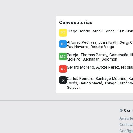
Convocatorias
Diego Conde
,
Arnau Tenas
,
Luiz Juni
Alfonso Pedraza
,
Juan Foyth
,
Sergi 
Pau Navarro
,
Renato Veiga
Parejo
,
Thomas Partey
,
Comesaña
,
I
Moleiro
,
Buchanan
,
Solomon
Gerard Moreno
,
Ayoze Pérez
,
Nicola
Carlos Romero
,
Santiago Mouriño
,
K
Forés
,
Carlos Maciá
,
Thiago Fernánd
Gulácsi
©
Com
Aviso l
Contac
Configu