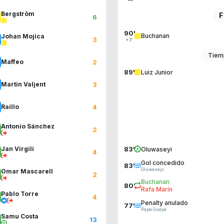
Bergström
F
6
90'
Buchanan
Johan Mojica
3
+7
Tiem
2
Maffeo
89'
Luiz Junior
3
Martin Valjent
4
Raíllo
Antonio Sánchez
2
Jan Virgili
83'
Oluwaseyi
4
Gol concedido
83'
Oluwaseyi
Omar Mascarell
2
Buchanan
80'
Rafa Marín
Pablo Torre
4
Penalty anulado
77'
Pape Gueye
Samu Costa
13