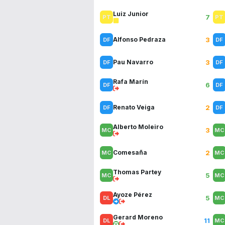
Luiz Junior
7
3
Alfonso Pedraza
3
Pau Navarro
Rafa Marín
6
2
Renato Veiga
Alberto Moleiro
3
2
Comesaña
Thomas Partey
5
Ayoze Pérez
5
Gerard Moreno
11