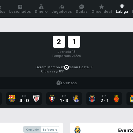
tos
Lesionados
Dinero
Jugadores
Dudas
Once Ideal
LaLiga
2
1
Jornada 13
Temporada 25/26
Gerard Moreno 6'
Samu Costa 8'
Oluwaseyi 83'
Eventos
FIN
FIN
FIN
4
·
0
1
·
3
2
·
1
Evento
Comunio
Sofascore