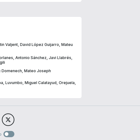
in Valjent
,
David López Guijarro
,
Mateu
rlanes
,
Antonio Sánchez
,
Javi Llabrés
,
gili
c Domenech
,
Mateo Joseph
ba
,
Luvumbo
,
Miguel Calatayud
,
Orejuela
,
o