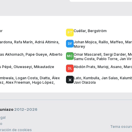
or
Cuéllar
,
Bergström
Cardona
,
Rafa Marín
,
Adriá Altimira
,
Johan Mojica
,
Raíllo
,
Maffeo
,
Mart
Morey
lias Akhomach
,
Pape Gueye
,
Alberto
Omar Mascarell
,
Sergi Darder
,
Mo
Samu Costa
,
Pablo Torre
,
Jan Vir
s Pépé
,
Oluwaseyi
,
Mikautadze
Abdón Prats
,
Muriqi
,
Asano
,
Mar
ambwala
,
Logan Costa
,
Diatta
,
Álex
Lato
,
Kumbulla
,
Jan Salas
,
Kalum
ez
,
Alex Freeman
,
Hugo López
,
Javi Olaizola
uniazo
2012−2026
egal
to
Tema oscur
ración de cookies