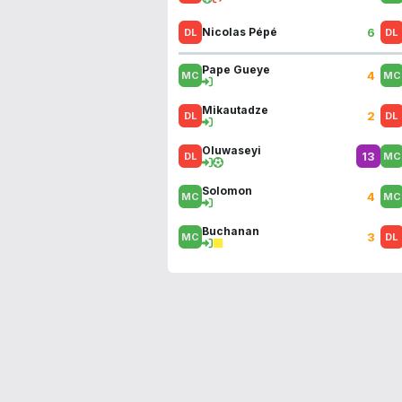
6
Nicolas Pépé
Pape Gueye
4
Mikautadze
2
Oluwaseyi
13
Solomon
4
Buchanan
3