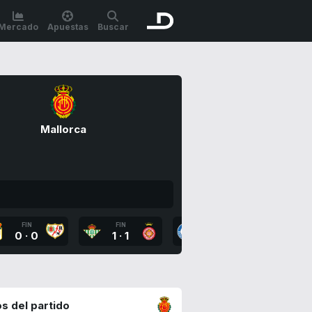
Mercado
Apuestas
Buscar
Mallorca
FIN
FIN
FIN
FI
0
·
0
1
·
1
0
·
1
2
·
s del partido