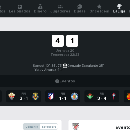
tos
Lesionados
Dinero
Jugadores
Dudas
Once Ideal
LaLiga
4
1
Jornada 20
Temporada 22/23
Sancet 10', 35', 75'
Gonzalo Escalante 25'
Yeray Álvarez 44'
Eventos
FIN
FIN
FIN
3
·
1
1
·
1
3
·
4
Evento
Comunio
Sofascore