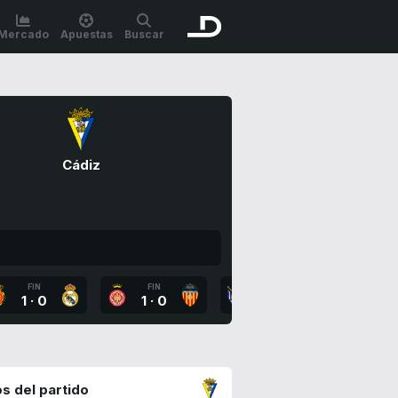
Mercado
Apuestas
Buscar
Cádiz
FIN
FIN
FIN
FI
1
·
0
1
·
0
0
·
1
3
·
s del partido