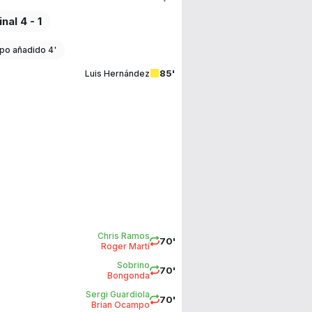
inal 4 - 1
po añadido 4'
85'
Luis Hernández
Chris Ramos
70'
Roger Martí
Sobrino
70'
Bongonda
Sergi Guardiola
70'
Brian Ocampo