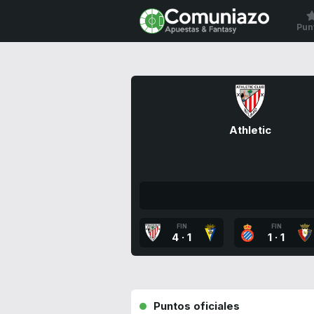
Pun
Athletic
FIN
FIN
4
·
1
1
·
1
Puntos oficiales