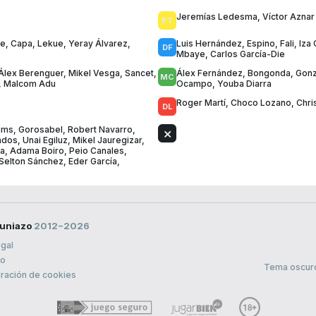
Jeremías Ledesma
,
Víctor Aznar
he
,
Capa
,
Lekue
,
Yeray Álvarez
,
Luis Hernández
,
Espino
,
Fali
,
Iza
Mbaye
,
Carlos García-Die
Álex Berenguer
,
Mikel Vesga
,
Sancet
,
Álex Fernández
,
Bongonda
,
Gonz
,
Malcom Adu
Ocampo
,
Youba Diarra
Roger Martí
,
Choco Lozano
,
Chri
iams
,
Gorosabel
,
Robert Navarro
,
ados
,
Unai Egiluz
,
Mikel Jauregizar
,
la
,
Adama Boiro
,
Peio Canales
,
Selton Sánchez
,
Eder García
,
uniazo
2012−2026
egal
to
Tema oscur
ración de cookies