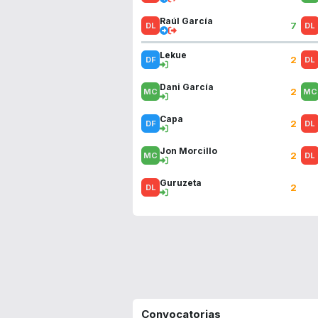
Raúl García
7
Lekue
2
Dani García
2
Capa
2
Jon Morcillo
2
Guruzeta
2
Convocatorias