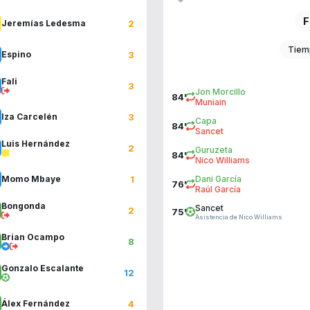
F
2
Jeremías Ledesma
Tiem
3
Espino
Fali
3
Jon Morcillo
84'
Muniain
3
Iza Carcelén
Capa
84'
Sancet
Luis Hernández
2
Guruzeta
84'
Nico Williams
1
Momo Mbaye
Dani García
76'
Raúl García
Bongonda
Sancet
2
75'
Asistencia de Nico Williams
Brian Ocampo
8
Gonzalo Escalante
12
4
Álex Fernández