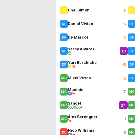
3
Unai Simón
5
Daniel Vivian
2
De Marcos
Yeray Álvarez
13
Yuri Berchiche
-3
2
Mikel Vesga
Muniain
7
Sancet
24
Álex Berenguer
1
Nico Williams
6