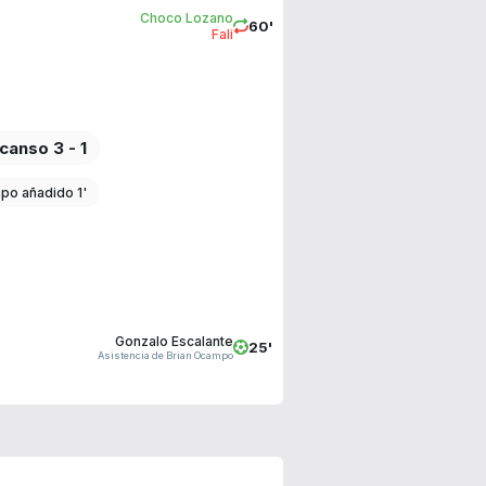
Choco Lozano
60'
Fali
canso 3 - 1
po añadido 1'
Gonzalo Escalante
25'
Asistencia de Brian Ocampo