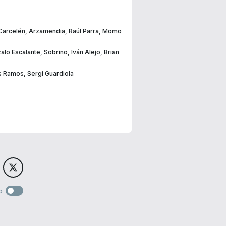
 Carcelén
,
Arzamendia
,
Raúl Parra
,
Momo
alo Escalante
,
Sobrino
,
Iván Alejo
,
Brian
s Ramos
,
Sergi Guardiola
o