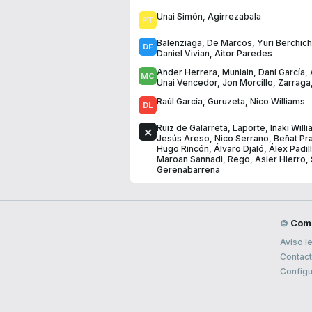
Unai Simón
,
Agirrezabala
Balenziaga
,
De Marcos
,
Yuri Berchic
Daniel Vivian
,
Aitor Paredes
Ander Herrera
,
Muniain
,
Dani García
,
Unai Vencedor
,
Jon Morcillo
,
Zarraga
Raúl García
,
Guruzeta
,
Nico Williams
Ruiz de Galarreta
,
Laporte
,
Iñaki Will
Jesús Areso
,
Nico Serrano
,
Beñat Pr
Hugo Rincón
,
Álvaro Djaló
,
Álex Padil
Maroan Sannadi
,
Rego
,
Asier Hierro
,
Gerenabarrena
©
Com
Aviso l
Contac
Configu