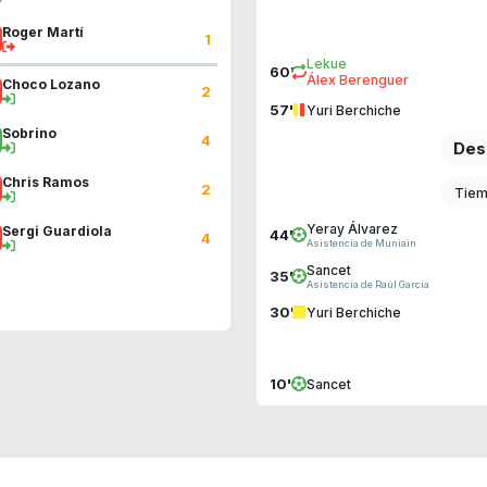
Roger Martí
1
Lekue
60'
Álex Berenguer
Choco Lozano
2
57'
Yuri Berchiche
Sobrino
4
Des
Chris Ramos
2
Tiem
Yeray Álvarez
Sergi Guardiola
44'
4
Asistencia de Muniain
Sancet
35'
Asistencia de Raúl García
30'
Yuri Berchiche
10'
Sancet