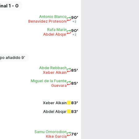
inal 1 - 0
Antonio Blanco
90'
Benavídez Protesoni
+2
Rafa Marín
90'
Abdel Abqar
+2
po añadido 9'
Abde Rebbach
85'
Xeber Alkain
Miguel de la Fuente
85'
Guevara
83'
Xeber Alkain
83'
Abdel Abqar
Samu Omorodion
76'
Kike García