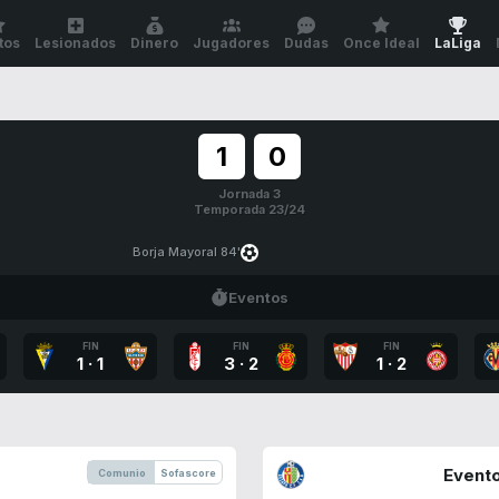
tos
Lesionados
Dinero
Jugadores
Dudas
Once Ideal
LaLiga
1
0
Jornada 3
Temporada 23/24
Borja Mayoral 84'
Eventos
FIN
FIN
FIN
1
·
1
3
·
2
1
·
2
Evento
Comunio
Sofascore