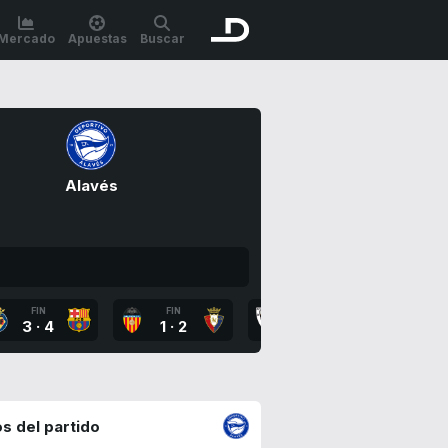
Mercado
Apuestas
Buscar
Alavés
FIN
FIN
FIN
FI
3
·
4
1
·
2
4
·
2
1
·
s del partido