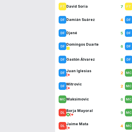
7
David Soria
4
Damián Suárez
5
Djené
Domingos Duarte
6
8
Gastón Álvarez
Juan Iglesias
2
Mitrovic
2
6
Maksimovic
Borja Mayoral
9
Jaime Mata
4