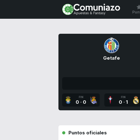
Pun
Getafe
FIN
FIN
0
·
0
0
·
1
Puntos oficiales