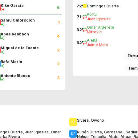
Kike García
72'
Domingos Duarte
6
Portu
71'
Juan Iglesias
Samu Omorodion
1
Omar Alderete
62'
Mitrovic
Abde Rebbach
4
Aleñá
62'
Jaime Mata
Miguel de la Fuente
2
Desc
Rafa Marín
2
Tiem
Antonio Blanco
3
Sivera
,
Owono
ngos Duarte
,
Juan Iglesias
,
Omar
Rubén Duarte
,
Gorosabel
,
Sedlar
orka Rivera
Nahuel Tenaglia
,
Abdel Abqar
,
Ra