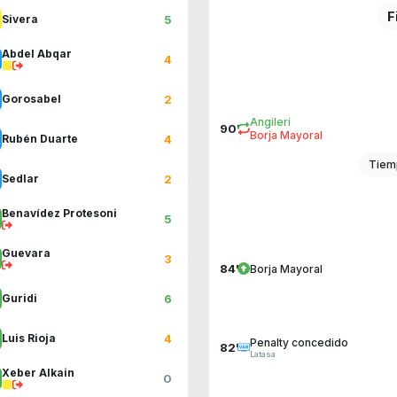
F
5
Sivera
Abdel Abqar
4
2
Gorosabel
Angileri
90'
Borja Mayoral
4
Rubén Duarte
Tiem
2
Sedlar
Benavídez Protesoni
5
Guevara
3
84'
Borja Mayoral
6
Guridi
4
Luis Rioja
Penalty concedido
82'
Latasa
Xeber Alkain
0