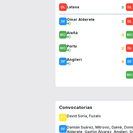
8
Latasa
Omar Alderete
5
Aleñá
3
Portu
2
Angileri
4
Convocatorias
David Soria
,
Fuzato
Damián Suárez
,
Mitrovic
,
Djené
,
Domi
Alderete
,
Gastón Álvarez
,
Angileri
,
G