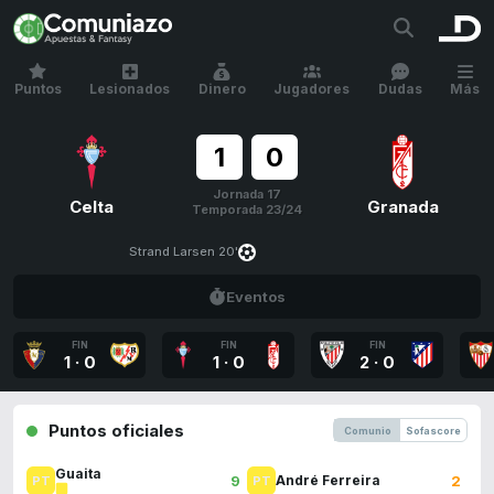
Puntos
Lesionados
Dinero
Jugadores
Dudas
Más
1
0
Jornada 17
Celta
Granada
Temporada 23/24
Strand Larsen 20'
Eventos
FIN
FIN
FIN
1
·
0
1
·
0
2
·
0
Puntos oficiales
Comunio
Sofascore
Guaita
9
2
André Ferreira