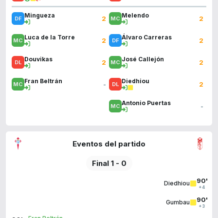
Mingueza
Melendo
2
2
Luca de la Torre
Álvaro Carreras
2
2
Douvikas
José Callejón
2
2
Fran Beltrán
Diedhiou
-
2
Antonio Puertas
-
Eventos del partido
Final 1 - 0
90'
Diedhiou
+4
90'
Gumbau
+3