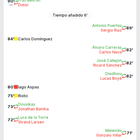
Fran Beltrán
90'
Dotor
+1
Tiempo añadido 6'
Antonio Puertas
89'
Sergio Ruiz
84'
Carlos Domínguez
Álvaro Carreras
82'
Carlos Neva
José Callejón
82'
Ricard Sánchez
Diedhiou
82'
Lucas Boyé
80'
Iago Aspas
75'
Ristic
Douvikas
73'
Jonathan Bamba
Luca de la Torre
72'
Strand Larsen
Melendo
71'
Gonzalo Villar