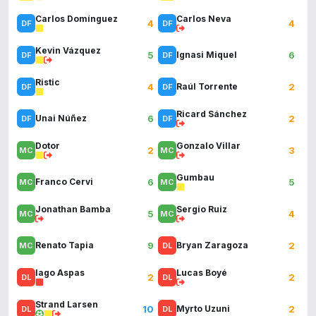
Carlos Domínguez
Carlos Neva
4
4
Kevin Vázquez
5
6
Ignasi Miquel
Ristic
4
2
Raúl Torrente
Ricard Sánchez
6
2
Unai Núñez
Dotor
Gonzalo Villar
2
3
Gumbau
6
5
Franco Cervi
Jonathan Bamba
Sergio Ruiz
5
4
9
2
Renato Tapia
Bryan Zaragoza
Iago Aspas
Lucas Boyé
2
2
Strand Larsen
10
2
Myrto Uzuni