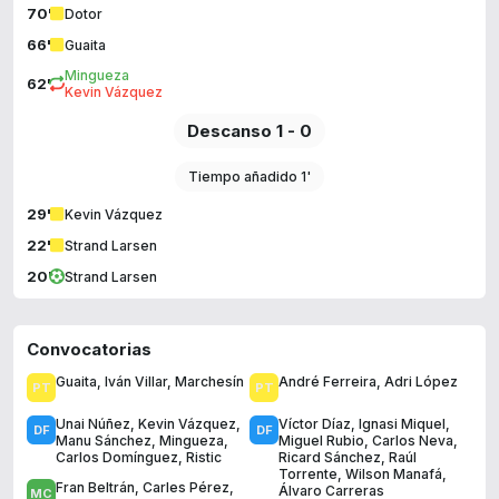
70'
Dotor
66'
Guaita
Mingueza
62'
Kevin Vázquez
Descanso 1 - 0
Tiempo añadido 1'
29'
Kevin Vázquez
22'
Strand Larsen
20'
Strand Larsen
Convocatorias
Guaita
,
Iván Villar
,
Marchesín
André Ferreira
,
Adri López
Unai Núñez
,
Kevin Vázquez
,
Víctor Díaz
,
Ignasi Miquel
,
Manu Sánchez
,
Mingueza
,
Miguel Rubio
,
Carlos Neva
,
Carlos Domínguez
,
Ristic
Ricard Sánchez
,
Raúl
Torrente
,
Wilson Manafá
,
Fran Beltrán
,
Carles Pérez
,
Álvaro Carreras