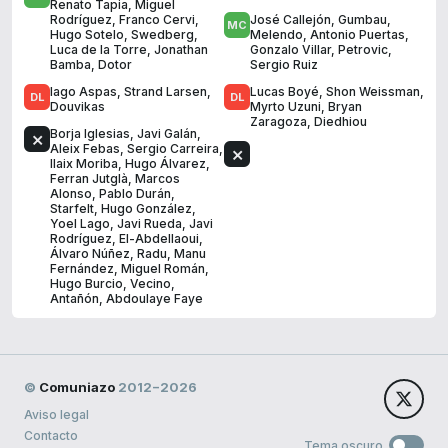
Renato Tapia
,
Miguel
Rodríguez
,
Franco Cervi
,
José Callejón
,
Gumbau
,
Hugo Sotelo
,
Swedberg
,
Melendo
,
Antonio Puertas
,
Luca de la Torre
,
Jonathan
Gonzalo Villar
,
Petrovic
,
Bamba
,
Dotor
Sergio Ruiz
Iago Aspas
,
Strand Larsen
,
Lucas Boyé
,
Shon Weissman
,
Douvikas
Myrto Uzuni
,
Bryan
Zaragoza
,
Diedhiou
Borja Iglesias
,
Javi Galán
,
Aleix Febas
,
Sergio Carreira
,
Ilaix Moriba
,
Hugo Álvarez
,
Ferran Jutglà
,
Marcos
Alonso
,
Pablo Durán
,
Starfelt
,
Hugo González
,
Yoel Lago
,
Javi Rueda
,
Javi
Rodríguez
,
El-Abdellaoui
,
Álvaro Núñez
,
Radu
,
Manu
Fernández
,
Miguel Román
,
Hugo Burcio
,
Vecino
,
Antañón
,
Abdoulaye Faye
©
Comuniazo
2012−2026
Aviso legal
Contacto
Tema oscuro