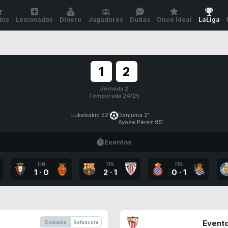
tos
Lesionados
Dinero
Jugadores
Dudas
Once Ideal
LaLiga
1
2
Jornada 2
Temporada 24/25
Lukebakio 52'
Danjuma 2'
Ayoze Pérez 95'
Eventos
FIN
FIN
FIN
1
·
0
2
·
1
0
·
1
Evento
Comunio
Sofascore