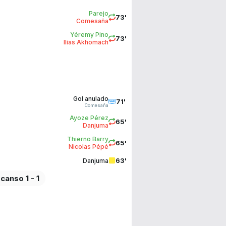
Parejo
73'
Comesaña
Yéremy Pino
73'
Ilias Akhomach
Gol anulado
71'
Comesaña
Ayoze Pérez
65'
Danjuma
Thierno Barry
65'
Nicolas Pépé
63'
Danjuma
canso 1 - 1