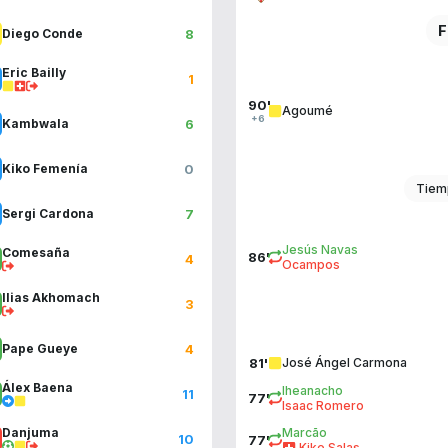
F
8
Diego Conde
Eric Bailly
1
90'
Agoumé
+6
6
Kambwala
0
Kiko Femenía
Tiem
7
Sergi Cardona
Jesús Navas
Comesaña
86'
4
Ocampos
Ilias Akhomach
3
4
Pape Gueye
81'
José Ángel Carmona
Álex Baena
Iheanacho
11
77'
Isaac Romero
Marcão
Danjuma
10
77'
Kike Salas