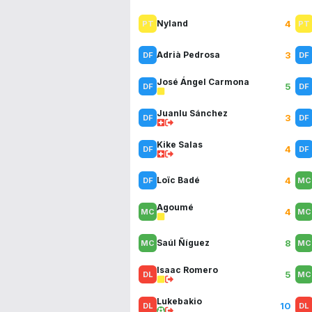
4
Nyland
3
Adrià Pedrosa
José Ángel Carmona
5
Juanlu Sánchez
3
Kike Salas
4
4
Loïc Badé
Agoumé
4
8
Saúl Ñíguez
Isaac Romero
5
Lukebakio
10