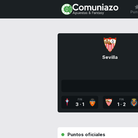
Pun
Sevilla
FIN
FIN
3
·
1
1
·
2
Puntos oficiales