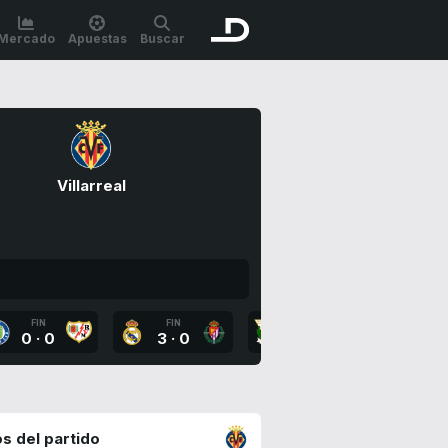
Mercado
Apuestas
Buscar
Villarreal
FIN
FIN
FIN
FI
0
·
0
3
·
0
2
·
1
0
·
s del partido