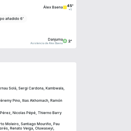
45'
Álex Baena
+1
po añadido 6'
Danjuma
2'
Asistencia de Álex Baena
rnau Solá
,
Sergi Cardona
,
Kambwala
,
éremy Pino
,
Ilias Akhomach
,
Ramón
 Pérez
,
Nicolas Pépé
,
Thierno Barry
rto Moleiro
,
Santiago Mouriño
,
Pau
Forés
,
Renato Veiga
,
Oluwaseyi
,