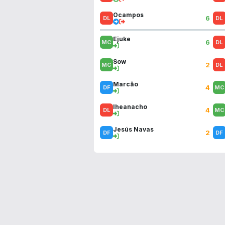
Ocampos
6
Ejuke
6
Sow
2
Marcão
4
Iheanacho
4
Jesús Navas
2