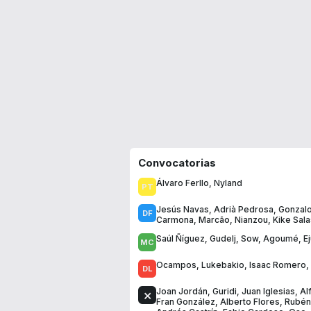
Convocatorias
Álvaro Ferllo
,
Nyland
Jesús Navas
,
Adrià Pedrosa
,
Gonzalo
Carmona
,
Marcão
,
Nianzou
,
Kike Sala
Saúl Ñíguez
,
Gudelj
,
Sow
,
Agoumé
,
E
Ocampos
,
Lukebakio
,
Isaac Romero
,
Joan Jordán
,
Guridi
,
Juan Iglesias
,
Al
Fran González
,
Alberto Flores
,
Rubén