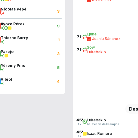
Nicolas Pépé
3
Ayoze Pérez
9
Ejuke
71'
Thierno Barry
Juanlu Sánchez
1
Sow
71'
Parejo
Lukebakio
3
Yéremy Pino
5
Albiol
4
Des
45'
Lukebakio
Asistencia de Ocampos
+7
45'
Isaac Romero
+2