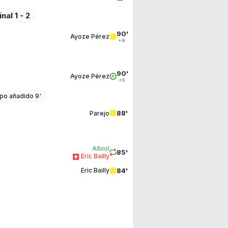
inal 1 - 2
90'
Ayoze Pérez
+9
90'
Ayoze Pérez
+5
po añadido 9'
88'
Parejo
Albiol
85'
Eric Bailly
84'
Eric Bailly