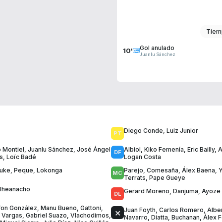
Tiem
Gol anulado
10'
Juanlu Sánchez
Diego Conde
,
Luiz Junior
 Montiel
,
Juanlu Sánchez
,
José Ángel
Albiol
,
Kiko Femenía
,
Eric Bailly
,
A
s
,
Loïc Badé
Logan Costa
juke
,
Peque
,
Lokonga
Parejo
,
Comesaña
,
Álex Baena
,
Y
Terrats
,
Pape Gueye
Iheanacho
Gerard Moreno
,
Danjuma
,
Ayoze
fon González
,
Manu Bueno
,
Gattoni
,
Juan Foyth
,
Carlos Romero
,
Albe
 Vargas
,
Gabriel Suazo
,
Vlachodimos
,
Navarro
,
Diatta
,
Buchanan
,
Álex 